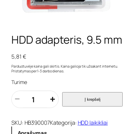
HDD adapteris, 9.5 mm
5,81
€
Parduotuvėje kaina gali skirtis. Kaina galioja tik užsakant internetu.
Pristatymas per 1-3 darbo dienas.
Turime
p
−
+
Į krepšelį
r
o
d
u
SKU:
HB390007
Kategorija:
HDD laikikliai
k
Aprašymas
t