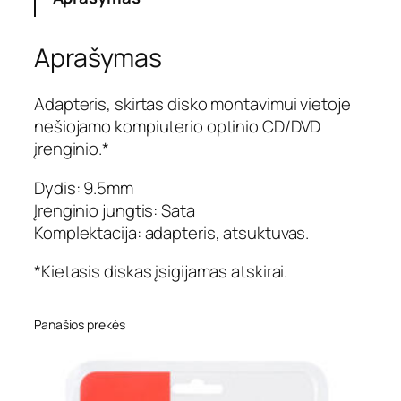
o
k
Aprašymas
i
e
k
Adapteris, skirtas disko montavimui vietoje
i
nešiojamo kompiuterio optinio CD/DVD
s
įrenginio.*
:
H
Dydis: 9.5mm
D
Įrenginio jungtis: Sata
D
Komplektacija: adapteris, atsuktuvas.
a
d
*Kietasis diskas įsigijamas atskirai.
a
p
t
Panašios prekės
e
r
i
s