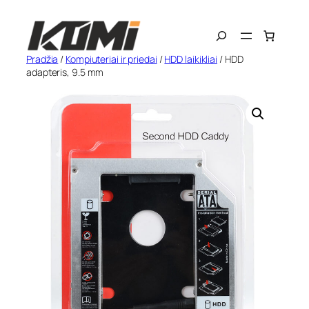
Eiti
Search
prie
turinio
Pradžia
/
Kompiuteriai ir priedai
/
HDD laikikliai
/ HDD
adapteris, 9.5 mm