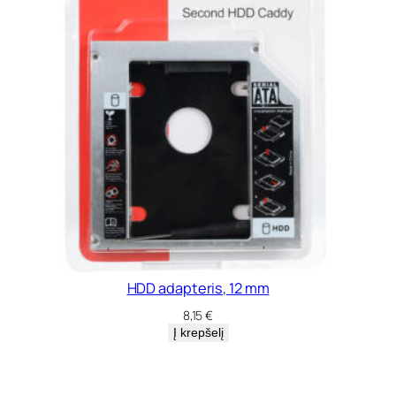
,
9
.
5
m
m
HDD adapteris, 12 mm
8,15
€
Į krepšelį