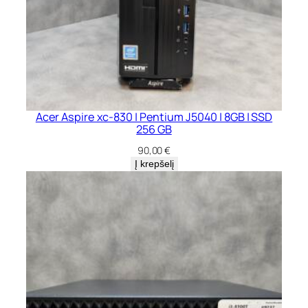
Acer Aspire xc-830 | Pentium J5040 | 8GB | SSD
256 GB
90,00
€
Į krepšelį