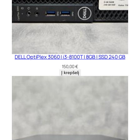
DELL OptiPlex 3060 | i3-8100T | 8GB | SSD 240 GB
150,00
€
Į krepšelį