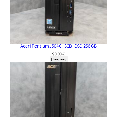
Acer | Pentium J5040 | 8GB | SSD 256 GB
90,00
€
Į krepšelį