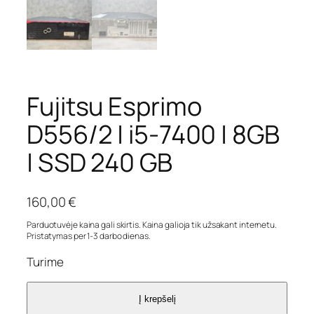
Fujitsu Esprimo
D556/2 | i5-7400 | 8GB
| SSD 240 GB
160,00
€
Parduotuvėje kaina gali skirtis. Kaina galioja tik užsakant internetu.
Pristatymas per 1-3 darbo dienas.
Turime
Į krepšelį