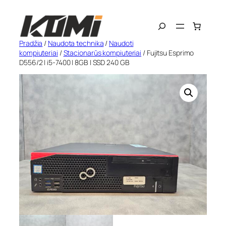
Eiti
Search
prie
turinio
Pradžia
/
Naudota technika
/
Naudoti
kompiuteriai
/
Stacionarūs kompiuteriai
/ Fujitsu Esprimo
D556/2 | i5-7400 | 8GB | SSD 240 GB