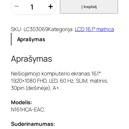
p
−
+
Į krepšelį
r
o
d
u
SKU:
LC303069
Kategorija:
LCD 16.1″ matrica
k
Aprašymas
t
o
k
Aprašymas
i
e
k
Nešiojamojo kompiuterio ekranas 16.1″
i
1920×1080 FHD, LED, 60 Hz, SLIM, matinis,
s
30pin (dešinėje), A+.
:
E
Modelis:
k
N161HCA-EAC.
r
a
n
Suderinamumas:
a