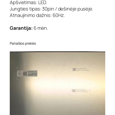
Apšvietimas: LED.
z
Jungties tipas: 30pin / dešinėje pusėje.
,
m
Atnaujinimo dažnis: 60Hz.
a
t
Garantija:
6 mėn.
i
n
i
Panašios prekės
s
,
3
0
p
i
n
,
d
e
š
i