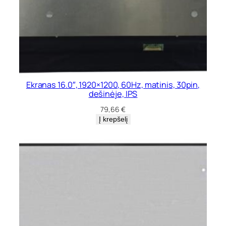
Ekranas 16.0″, 1920×1200, 60Hz, matinis, 30pin,
dešinėje, IPS
79,66
€
Į krepšelį