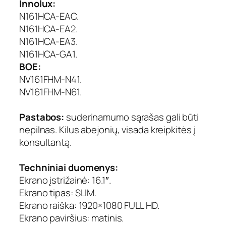
Innolux:
s
N161HCA-EAC.
1
N161HCA-EA2.
6
N161HCA-EA3.
.
N161HCA-GA1.
1
"
BOE:
,
NV161FHM-N41.
1
NV161FHM-N61.
9
2
Pastabos:
suderinamumo sąrašas gali būti
0
nepilnas. Kilus abejonių, visada kreipkitės į
×
konsultantą.
1
0
8
Techniniai duomenys:
0
Ekrano įstrižainė: 16.1″.
,
Ekrano tipas: SLIM.
6
Ekrano raiška: 1920×1080 FULL HD.
0
Ekrano paviršius: matinis.
H