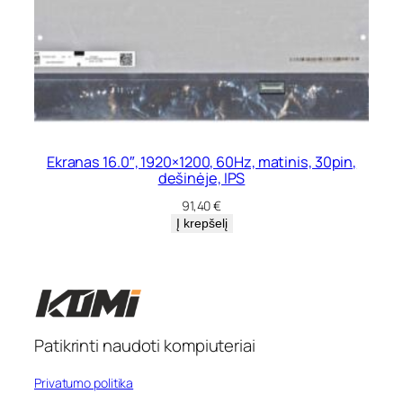
Ekranas 16.0″, 1920×1200, 60Hz, matinis, 30pin,
dešinėje, IPS
91,40
€
Į krepšelį
Patikrinti naudoti kompiuteriai
Privatumo politika