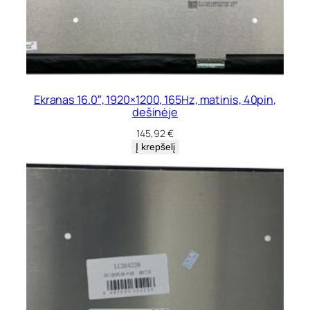
Ekranas 16.0″, 1920×1200, 165Hz, matinis, 40pin,
dešinėje
145,92
€
Į krepšelį