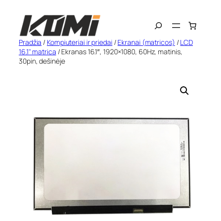
Eiti
Search
prie
turinio
Pradžia
/
Kompiuteriai ir priedai
/
Ekranai (matricos)
/
LCD
16.1" matrica
/ Ekranas 16.1″, 1920×1080, 60Hz, matinis,
30pin, dešinėje