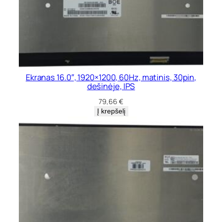
Ekranas 16.0″, 1920×1200, 60Hz, matinis, 30pin,
dešinėje, IPS
79,66
€
Į krepšelį