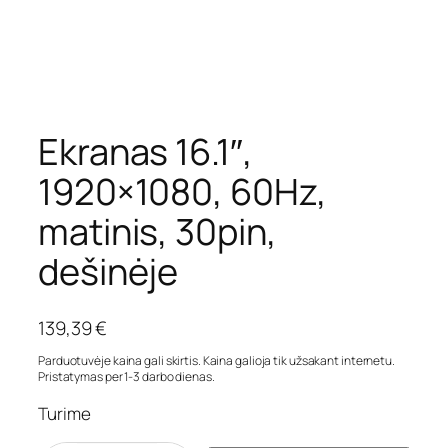
Ekranas 16.1″,
1920×1080, 60Hz,
matinis, 30pin,
dešinėje
139,39
€
Parduotuvėje kaina gali skirtis. Kaina galioja tik užsakant internetu.
Pristatymas per 1-3 darbo dienas.
Turime