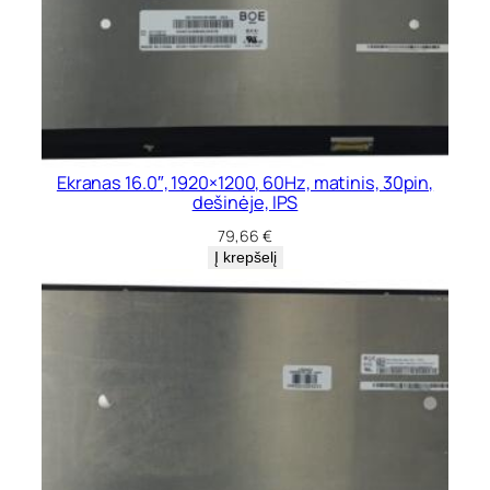
Ekranas 16.0″, 1920×1200, 60Hz, matinis, 30pin,
dešinėje, IPS
79,66
€
Į krepšelį