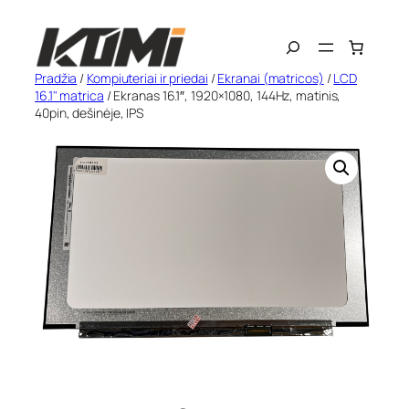
Eiti
Search
prie
turinio
Pradžia
/
Kompiuteriai ir priedai
/
Ekranai (matricos)
/
LCD
16.1" matrica
/ Ekranas 16.1″, 1920×1080, 144Hz, matinis,
40pin, dešinėje, IPS