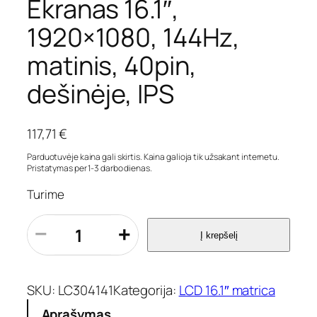
Ekranas 16.1″,
1920×1080, 144Hz,
matinis, 40pin,
dešinėje, IPS
117,71
€
Parduotuvėje kaina gali skirtis. Kaina galioja tik užsakant internetu.
Pristatymas per 1-3 darbo dienas.
Turime
p
−
+
Į krepšelį
r
o
d
u
SKU:
LC304141
Kategorija:
LCD 16.1″ matrica
k
Aprašymas
t