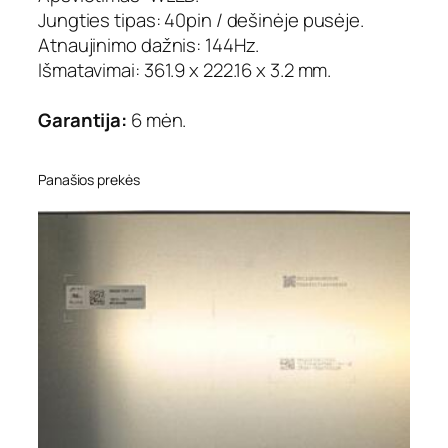
i
Jungties tipas: 40pin / dešinėje pusėje.
n
Atnaujinimo dažnis: 144Hz.
i
Išmatavimai: 361.9 x 222.16 x 3.2 mm.
s
,
4
Garantija:
6 mėn.
0
p
i
Panašios prekės
n
,
d
e
š
i
n
ė
j
e
,
I