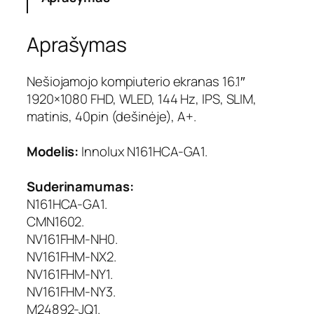
o
k
Aprašymas
i
e
k
Nešiojamojo kompiuterio ekranas 16.1″
i
1920×1080 FHD, WLED, 144 Hz, IPS, SLIM,
s
matinis, 40pin (dešinėje), A+.
:
E
Modelis:
Innolux N161HCA-GA1.
k
r
a
Suderinamumas:
n
N161HCA-GA1.
a
CMN1602.
s
NV161FHM-NH0.
1
NV161FHM-NX2.
6
NV161FHM-NY1.
.
NV161FHM-NY3.
1
"
M24892-JQ1.