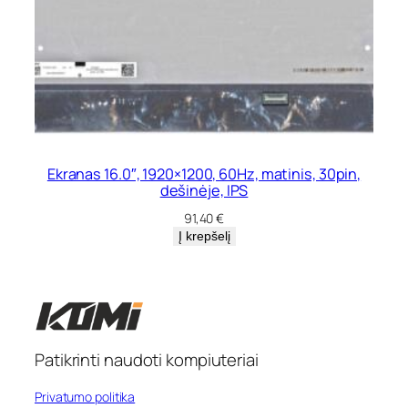
Ekranas 16.0″, 1920×1200, 60Hz, matinis, 30pin,
dešinėje, IPS
91,40
€
Į krepšelį
Patikrinti naudoti kompiuteriai
Privatumo politika