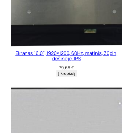
Ekranas 16.0″, 1920×1200, 60Hz, matinis, 30pin,
dešinėje, IPS
79,66
€
Į krepšelį