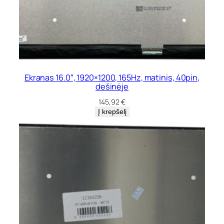
Ekranas 16.0″, 1920×1200, 165Hz, matinis, 40pin,
dešinėje
145,92
€
Į krepšelį