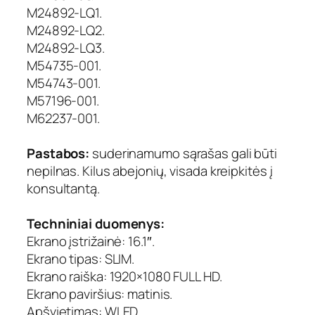
,
M24892-LQ1.
1
M24892-LQ2.
9
M24892-LQ3.
2
M54735-001.
0
M54743-001.
×
M57196-001.
1
0
M62237-001.
8
0
Pastabos:
suderinamumo sąrašas gali būti
,
nepilnas. Kilus abejonių, visada kreipkitės į
1
konsultantą.
4
4
Techniniai duomenys:
H
Ekrano įstrižainė: 16.1″.
z
,
Ekrano tipas: SLIM.
m
Ekrano raiška: 1920×1080 FULL HD.
a
Ekrano paviršius: matinis.
t
Apšvietimas: WLED.