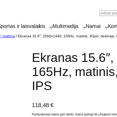
Searc
portas ir laisvalaikis
Multimedija
Namai
Komp
" matrica
/ Ekranas 15.6″, 2560×1440, 165Hz, matinis, 40pin, dešinėje, 
Ekranas 15.6″,
165Hz, matinis,
IPS
118,48
€
Parduotuvėje kaina gali skirtis. Kaina galioja tik užsakant inte