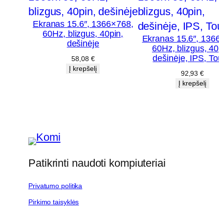
Ekranas 15.6″, 1366×768,
60Hz, blizgus, 40pin,
Ekranas 15.6″, 136
dešinėje
60Hz, blizgus, 40
dešinėje, IPS, T
58,08
€
Į krepšelį
92,93
€
Į krepšelį
Patikrinti naudoti kompiuteriai
Privatumo politika
Pirkimo taisyklės