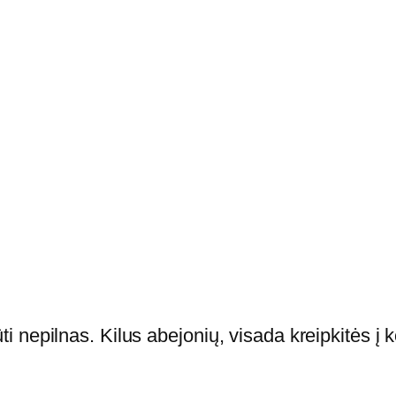
i
s
:
E
k
r
a
n
a
s
1
5
nepilnas. Kilus abejonių, visada kreipkitės į k
.
6
"