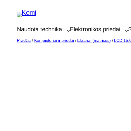
Eiti
prie
turinio
Naudota technika
Elektronikos priedai
S
Pradžia
/
Kompiuteriai ir priedai
/
Ekranai (matricos)
/
LCD 15.6