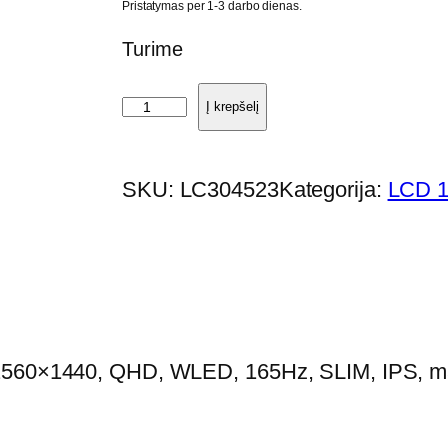
Pristatymas per 1-3 darbo dienas.
Turime
p
Į krepšelį
r
o
SKU:
LC304523
Kategorija:
LCD 1
d
u
k
t
o
k
2560×1440, QHD, WLED, 165Hz, SLIM, IPS, mati
i
e
k