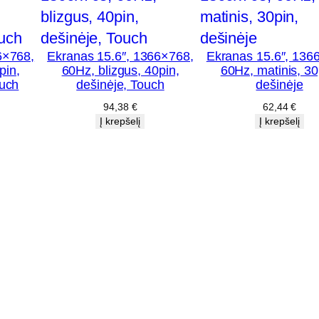
z
,
6×768,
Ekranas 15.6″, 1366×768,
Ekranas 15.6″, 136
m
pin,
60Hz, blizgus, 40pin,
60Hz, matinis, 30
a
ouch
dešinėje, Touch
dešinėje
t
94,38
€
62,44
€
Į krepšelį
Į krepšelį
i
n
i
s
,
4
0
p
i
n