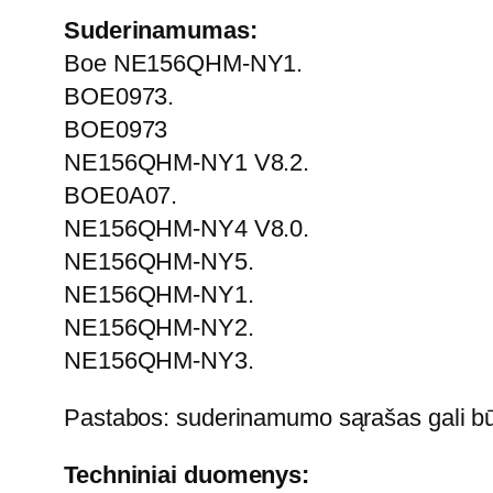
Suderinamumas:
Boe NE156QHM-NY1.
BOE0973.
BOE0973
NE156QHM-NY1 V8.2.
BOE0A07.
NE156QHM-NY4 V8.0.
NE156QHM-NY5.
NE156QHM-NY1.
NE156QHM-NY2.
NE156QHM-NY3.
Pastabos: suderinamumo sąrašas gali būti 
Techniniai duomenys: