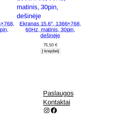
6×768,
Ekranas 15.6″, 1366×768,
pin,
60Hz, matinis, 30pin,
dešinėje
75,50
€
Į krepšelį
Paslaugos
Kontaktai
Instagram
Facebook