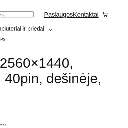
Paslaugos
Kontaktai
h
iuteriai ir priedai
IPS
 2560×1440,
 40pin, dešinėje,
rnetu.