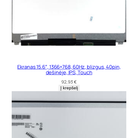
Ekranas 15.6″, 1366×768, 60Hz, blizgus, 40pin,
dešinėje, IPS, Touch
92,93
€
Į krepšelį