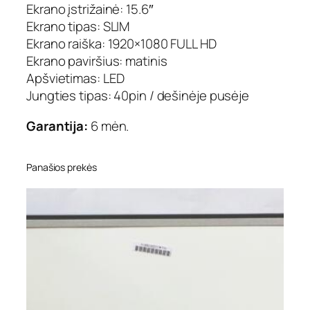
Ekrano įstrižainė: 15.6″
6
"
Ekrano tipas: SLIM
,
Ekrano raiška: 1920×1080 FULL HD
1
Ekrano paviršius: matinis
9
Apšvietimas: LED
2
Jungties tipas: 40pin / dešinėje pusėje
0
×
Garantija:
6 mėn.
1
0
8
Panašios prekės
0
,
6
0
H
z
,
m
a