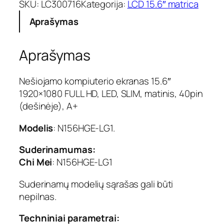
u
SKU:
LC300716
Kategorija:
LCD 15.6″ matrica
k
Aprašymas
t
o
k
Aprašymas
i
e
k
Nešiojamo kompiuterio ekranas 15.6″
i
1920×1080 FULL HD, LED, SLIM, matinis, 40pin
s
(dešinėje), A+
:
E
Modelis
: N156HGE-LG1.
k
r
Suderinamumas:
a
Chi Mei
: N156HGE-LG1
n
a
Suderinamų modelių sąrašas gali būti
s
nepilnas.
1
5
Techniniai parametrai:
.