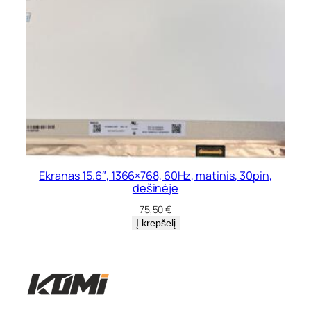
Ekranas 15.6″, 1366×768, 60Hz, matinis, 30pin,
dešinėje
75,50
€
Į krepšelį