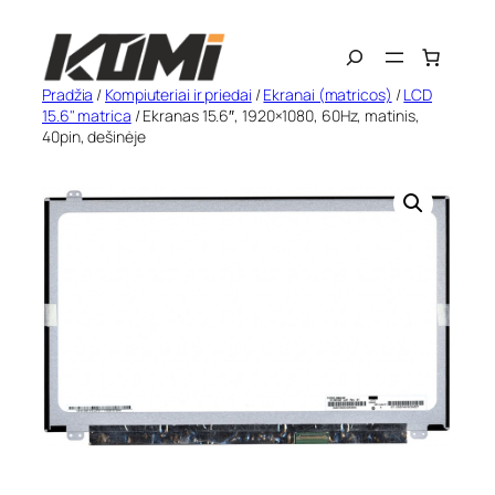
Eiti
Search
prie
turinio
Pradžia
/
Kompiuteriai ir priedai
/
Ekranai (matricos)
/
LCD
15.6" matrica
/ Ekranas 15.6″, 1920×1080, 60Hz, matinis,
40pin, dešinėje