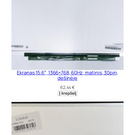
Ekranas 15.6″, 1366×768, 60Hz, matinis, 30pin,
dešinėje
62,44
€
Į krepšelį