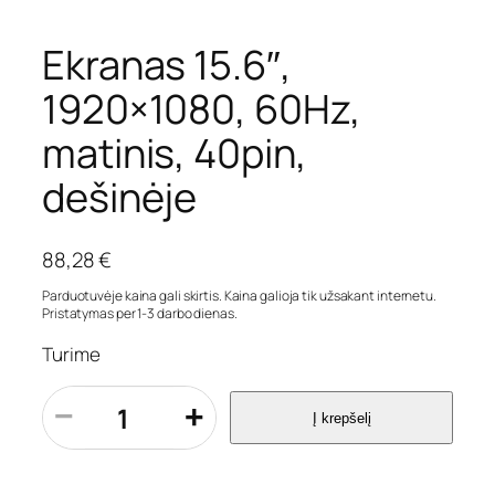
Ekranas 15.6″,
1920×1080, 60Hz,
matinis, 40pin,
dešinėje
88,28
€
Parduotuvėje kaina gali skirtis. Kaina galioja tik užsakant internetu.
Pristatymas per 1-3 darbo dienas.
Turime
p
−
+
Į krepšelį
r
o
d