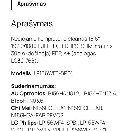
Aprašymas
t
o
k
Aprašymas
i
e
k
Nešiojamo kompiuterio ekranas 15.6″
i
1920×1080 FULL HD, LED ,IPS, SLIM, matinis,
s
30pin (dešinėje) EDP, A+ (analogas
:
LC301768).
E
k
Modelis
: LP156WF6-SPD1
r
a
Suderinamumas:
n
AU Optronics
: B156HAN01.2, , B156HTN03.4,
a
B156HTN03.6,
s
1
Chi Mei
: N156HGE-EA1, N156HGE-EAB,
5
N156HGA-EAB REV.C2
.
LG Philips
: LP156WF4-SPB1, LP156WF4-
6
SPC1, LP156WF4-SPH1, LP156WF4-SPD1,