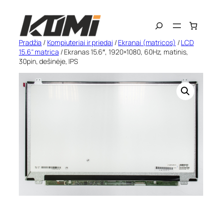
Eiti
Search
prie
turinio
Pradžia
/
Kompiuteriai ir priedai
/
Ekranai (matricos)
/
LCD
15.6" matrica
/ Ekranas 15.6″, 1920×1080, 60Hz, matinis,
30pin, dešinėje, IPS