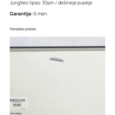
Jungties tipas: 30pin / dešinėje pusėje
n
i
Garantija:
6 mėn.
s
,
3
Panašios prekės
0
p
i
n
,
d
e
š
i
n
ė
j
e
,
I