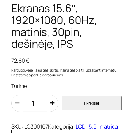
Ekranas 15.6″,
1920×1080, 60Hz,
matinis, 30pin,
dešinėje, IPS
72,60
€
Parduotuvėje kaina gali skirtis. Kaina galioja tik užsakant internetu.
Pristatymas per 1-3 darbo dienas.
Turime
p
−
+
Į krepšelį
r
o
d
u
SKU:
LC300167
Kategorija:
LCD 15.6″ matrica
k