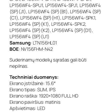
"
LP156WF4-SPU1, LP156WF4-SPJ1, LP156WF4
,
(SP)(J1), LP156WF4 (SP)(B1), LP156WF4 (SP)
1
(C1), LP156WF4 (SP)(H1), LP156WF4-SPK1,
9
2
LP156WF4 (SP)(K1), LP156WF4-SPK2,
0
LP156WF4 (SP)(K2), LP156WF4 (SP)(D1),
×
LP156WF4 (SP)(U1)
1
Samsung
: LTN156HL01
0
BOE
: NV156FHM-N42
8
0
Suderinamų modelių sąrašas gali būti
,
nepilnas.
6
0
Techniniai duomenys:
H
Ekrano įstrižainė: 15.6″
z
Ekrano tipas: SLIM, IPS
,
m
Ekrano raiška: 1920×1080 FULL HD
a
Ekrano paviršius: matinis
t
Apšvietimas: LED
i