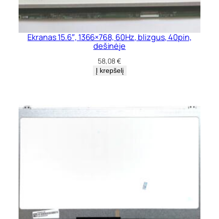
P
S
Ekranas 15.6″, 1366×768, 60Hz, blizgus, 40pin,
dešinėje
58,08
€
Į krepšelį