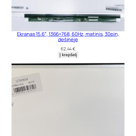
Ekranas 15.6″, 1366×768, 60Hz, matinis, 30pin,
dešinėje
62,44
€
Į krepšelį