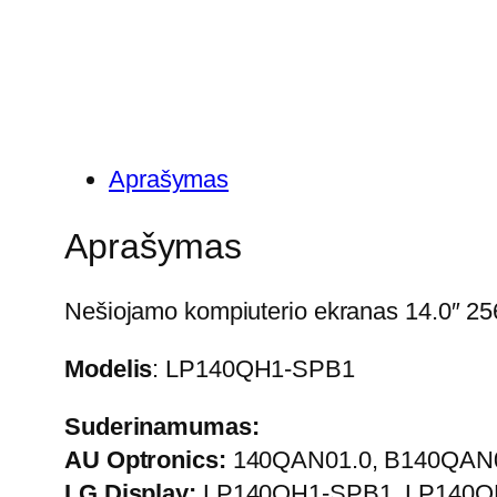
Aprašymas
Aprašymas
Nešiojamo kompiuterio ekranas 14.0″ 25
Modelis
: LP140QH1-SPB1
Suderinamumas:
AU Optronics:
140QAN01.0, B140QAN
LG Display:
LP140QH1-SPB1, LP140Q