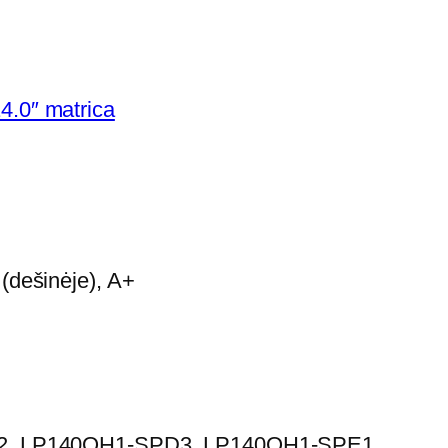
4.0″ matrica
(dešinėje), A+
, LP140QH1-SPD3, LP140QH1-SPE1,