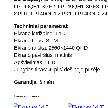
LP140QH1-SPE2, LP140QH1-SPE3, LP
SPH1, LP140QH1-SPK1, LP140QH2-SP
Techniniai parametrai
:
Ekrano įstrižainė: 14.0″
Ekrano tipas: SLIM
Ekrano raiška: 2560×1440 QHD
Ekrano paviršius: matinis
Apšvietimas: LED
Jungties tipas: 40pin/ dešinėje pusėje
Garantija
: 6 mėn.
Panašios prekės