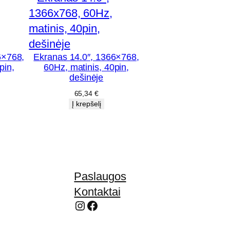
6×768,
Ekranas 14.0″, 1366×768,
pin,
60Hz, matinis, 40pin,
dešinėje
65,34
€
Į krepšelį
Paslaugos
Kontaktai
Instagram
Facebook