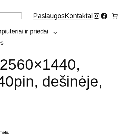
Instagram
Facebook
Paslaugos
Kontaktai
iuteriai ir priedai
PS
 2560×1440,
40pin, dešinėje,
rnetu.