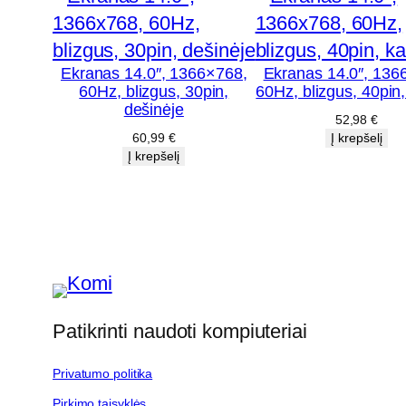
Ekranas 14.0″, 1366×768,
Ekranas 14.0″, 136
60Hz, blizgus, 30pin,
60Hz, blizgus, 40pin,
dešinėje
52,98
€
60,99
€
Į krepšelį
Į krepšelį
Patikrinti naudoti kompiuteriai
Privatumo politika
Pirkimo taisyklės