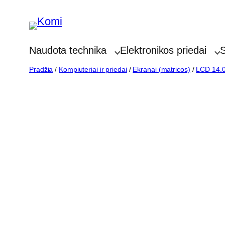
Eiti
prie
turinio
Naudota technika
Elektronikos priedai
S
Pradžia
/
Kompiuteriai ir priedai
/
Ekranai (matricos)
/
LCD 14.0