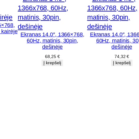
,
2
5
6×768,
6
 kairėje
Ekranas 14.0″, 1366×768,
Ekranas 14.0″, 136
0
60Hz, matinis, 30pin,
60Hz, matinis, 30
×
dešinėje
dešinėje
1
68,25
€
74,32
€
Į krepšelį
Į krepšelį
4
4
0
,
6
0
H
z