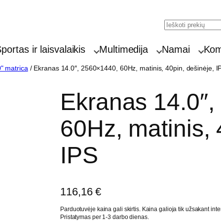
Search
portas ir laisvalaikis
Multimedija
Namai
Komp
" matrica
/ Ekranas 14.0″, 2560×1440, 60Hz, matinis, 40pin, dešinėje, I
Ekranas 14.0″,
60Hz, matinis, 
IPS
116,16
€
Parduotuvėje kaina gali skirtis. Kaina galioja tik užsakant inte
Pristatymas per 1-3 darbo dienas.