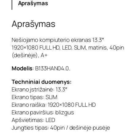
Aprašymas
t
o
k
Aprašymas
i
e
k
Nešiojamo kompiuterio ekranas 13.3″
i
1920×1080 FULL HD, LED, SLIM, matinis, 40pin
s
(dešinėje), A+
:
E
Modelis
: B133HAN04.0.
k
r
Techniniai duomenys:
a
Ekrano įstrižainė: 13.3″
n
Ekrano tipas: SLIM
a
Ekrano raiška: 1920×1080 FULL HD
s
1
Ekrano paviršius: blizgus
3
Apšvietimas: LED
.
Jungties tipas: 40pin / dešinėje pusėje
3