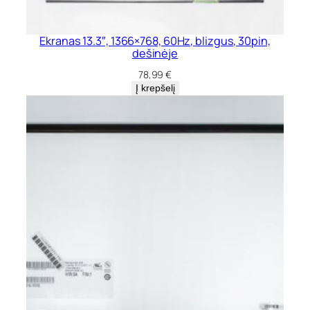
Ekranas 13.3″, 1366×768, 60Hz, blizgus, 30pin,
dešinėje
78,99
€
Į krepšelį