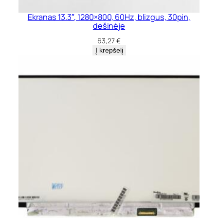
g
Ekranas 13.3″, 1280×800, 60Hz, blizgus, 30pin,
u
dešinėje
s
,
63,27
€
4
Į krepšelį
0
p
i
n
,
d
e
š
i
n
ė
j
e