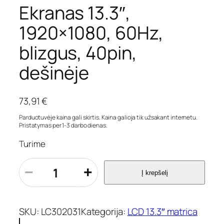
Ekranas 13.3″,
1920×1080, 60Hz,
blizgus, 40pin,
dešinėje
73,91
€
Parduotuvėje kaina gali skirtis. Kaina galioja tik užsakant internetu.
Pristatymas per 1-3 darbo dienas.
Turime
p
−
+
Į krepšelį
r
o
d
u
SKU:
LC302031
Kategorija:
LCD 13.3″ matrica
k