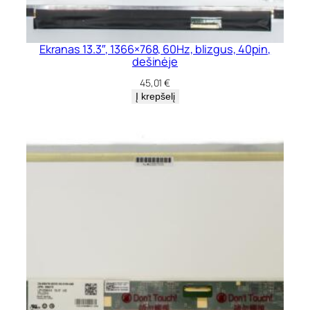
Ekranas 13.3″, 1366×768, 60Hz, blizgus, 40pin,
dešinėje
45,01
€
Į krepšelį