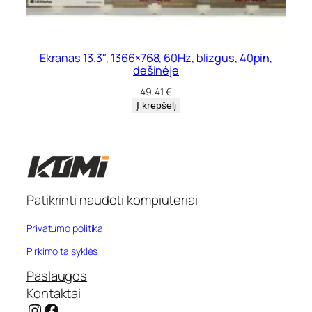
Ekranas 13.3″, 1366×768, 60Hz, blizgus, 40pin,
dešinėje
49,41
€
Į krepšelį
Patikrinti naudoti kompiuteriai
Privatumo politika
Pirkimo taisyklės
Paslaugos
Kontaktai
Instagram
Facebook