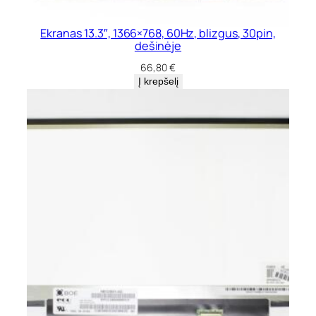
Ekranas 13.3″, 1366×768, 60Hz, blizgus, 30pin,
dešinėje
66,80
€
Į krepšelį