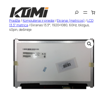
Eiti
Search
prie
turinio
Pradžia
/
Kompiuteriai ir priedai
/
Ekranai (matricos)
/
LCD
13.3" matrica
/ Ekranas 13.3″, 1920×1080, 60Hz, blizgus,
40pin, dešinėje