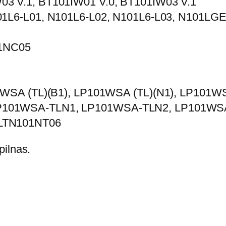
03 V.1, BT101IW01 V.0, BT101IW03 V.1
:
01L6-L01, N101L6-L02, N101L6-L03, N101LGE
E
k
1NC05
r
a
n
1WSA (TL)(B1), LP101WSA (TL)(N1), LP101WS
a
P101WSA-TLN1, LP101WSA-TLN2, LP101WS
s
 LTN101NT06
1
pilnas.
0
.
1
"
,