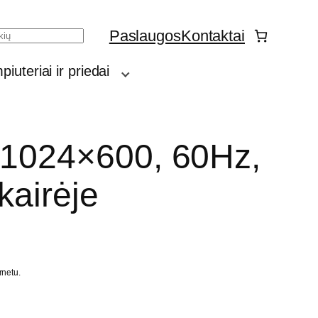
Paslaugos
Kontaktai
h
iuteriai ir priedai
 1024×600, 60Hz,
kairėje
rnetu.