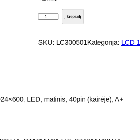
p
Į krepšelį
r
o
SKU:
LC300501
Kategorija:
LCD 1
d
u
k
t
o
k
24×600, LED, matinis, 40pin (kairėje), A+
i
e
k
i
s