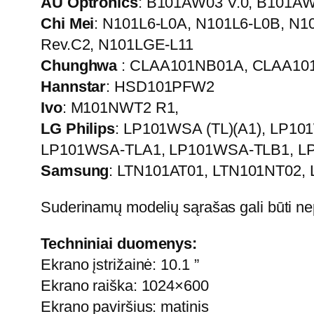
AU Optronics
: B101AW03 V.0, B101AW
Chi Mei
: N101L6-L0A, N101L6-L0B, N1
Rev.C2, N101LGE-L11
Chunghwa
: CLAA101NB01A, CLAA10
Hannstar
: HSD101PFW2
Ivo
: M101NWT2 R1,
LG Philips
: LP101WSA (TL)(A1), LP10
LP101WSA-TLA1, LP101WSA-TLB1, L
Samsung
: LTN101AT01, LTN101NT02,
Suderinamų modelių sąrašas gali būti ne
Techniniai duomenys:
Ekrano įstrižainė: 10.1 ”
Ekrano raiška: 1024×600
Ekrano paviršius: matinis