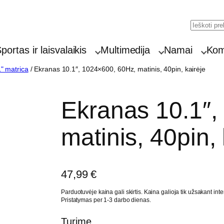
Searc
portas ir laisvalaikis
Multimedija
Namai
Komp
" matrica
/ Ekranas 10.1″, 1024×600, 60Hz, matinis, 40pin, kairėje
Ekranas 10.1″,
matinis, 40pin, 
47,99
€
Parduotuvėje kaina gali skirtis. Kaina galioja tik užsakant inte
Pristatymas per 1-3 darbo dienas.
Turime