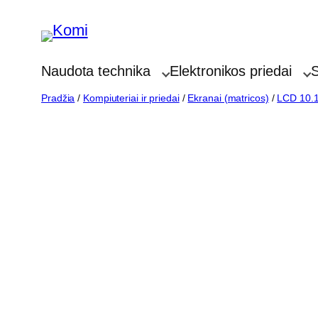
Eiti
prie
turinio
Naudota technika
Elektronikos priedai
S
Pradžia
/
Kompiuteriai ir priedai
/
Ekranai (matricos)
/
LCD 10.1