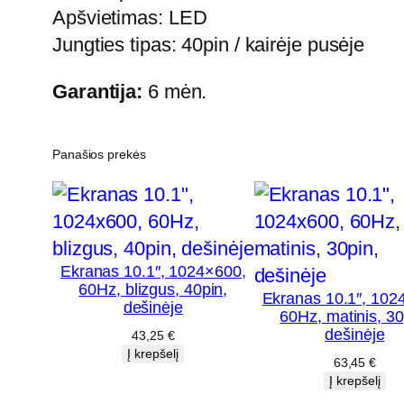
Apšvietimas: LED
Jungties tipas: 40pin / kairėje pusėje
Garantija:
6 mėn.
Panašios prekės
Ekranas 10.1″, 1024×600,
60Hz, blizgus, 40pin,
Ekranas 10.1″, 102
dešinėje
60Hz, matinis, 30
dešinėje
43,25
€
Į krepšelį
63,45
€
Į krepšelį