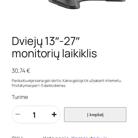
Dviejų 13″-27″
monitorių laikiklis
30,74
€
Parduotuvėje kaina gali skirtis. Kaina galioja tik užsakant internetu.
Pristatymas per 1-3 darbo dienas.
Turime
p
−
+
Į krepšelį
r
o
d
u