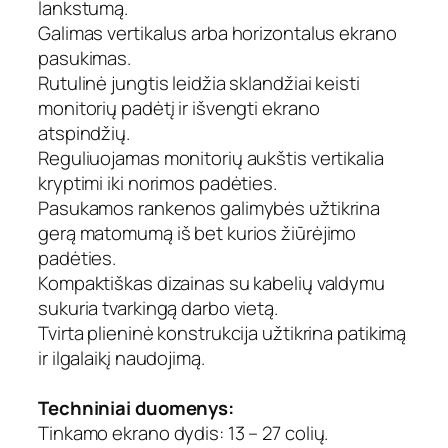
lankstumą.
2
7
Galimas vertikalus arba horizontalus ekrano
"
pasukimas.
m
Rutulinė jungtis leidžia sklandžiai keisti
o
monitorių padėtį ir išvengti ekrano
n
atspindžių.
i
Reguliuojamas monitorių aukštis vertikalia
t
kryptimi iki norimos padėties.
o
r
Pasukamos rankenos galimybės užtikrina
i
gerą matomumą iš bet kurios žiūrėjimo
ų
padėties.
l
Kompaktiškas dizainas su kabelių valdymu
a
sukuria tvarkingą darbo vietą.
i
Tvirta plieninė konstrukcija užtikrina patikimą
k
ir ilgalaikį naudojimą.
i
k
l
Techniniai duomenys:
i
Tinkamo ekrano dydis: 13 – 27 colių.