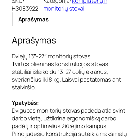
SKU:
Kategorija:
Kompiuterių ir
k
HS083922
monitorių stovai
t
Aprašymas
o
k
i
Aprašymas
e
k
i
Dviejų 13″-27″ monitorių stovas.
s
Tvirtos plieninės konstrukcijos stovas
:
stabiliai išlaiko du 13-27 colių ekranus,
D
sveriančius iki 8 kg. Laisvai pastatomas ant
v
stalviršio.
i
e
j
Ypatybės:
ų
Dvigubas monitorių stovas padeda atlaisvinti
1
darbo vietą, užtikrina ergonomišką darbo
3
padėtį ir optimalius žiūrėjimo kampus.
"
Pilno judesio konstrukcija suteikia maksimalų
-