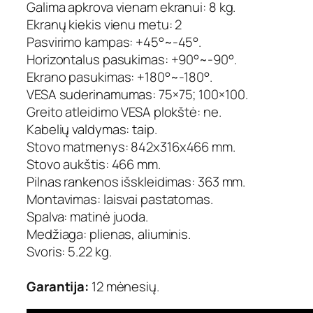
s
Galima apkrova vienam ekranui: 8 kg.
Ekranų kiekis vienu metu: 2
Pasvirimo kampas: +45°~-45°.
Horizontalus pasukimas: +90°~-90°.
Ekrano pasukimas: +180°~-180°.
VESA suderinamumas: 75×75; 100×100.
Greito atleidimo VESA plokštė: ne.
Kabelių valdymas: taip.
Stovo matmenys: 842x316x466 mm.
Stovo aukštis: 466 mm.
Pilnas rankenos išskleidimas: 363 mm.
Montavimas: laisvai pastatomas.
Spalva: matinė juoda.
Medžiaga: plienas, aliuminis.
Svoris: 5.22 kg.
Garantija:
12 mėnesių.