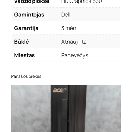
Vaizdo plokšė
HD Graphics 530
Gamintojas
Dell
Garantija
3 mėn.
Būklė
Atnaujinta
Miestas
Panevėžys
Panašios prekės