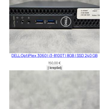
DELL OptiPlex 3060 | i3-8100T | 8GB | SSD 240 GB
150,00
€
Į krepšelį