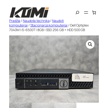
Eiti
Search
prie
turinio
Pradžia
/
Naudota technika
/
Naudoti
kompiuteriai
/
Stacionarūs kompiuteriai
/ Dell Optiplex
7040M | i5-6500T | 8GB | SSD 256 GB + HDD 500 GB