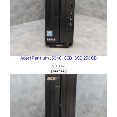
Acer | Pentium J5040 | 8GB | SSD 256 GB
90,00
€
Į krepšelį