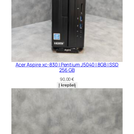
Acer Aspire xc-830 | Pentium J5040 | 8GB | SSD
256 GB
90,00
€
Į krepšelį