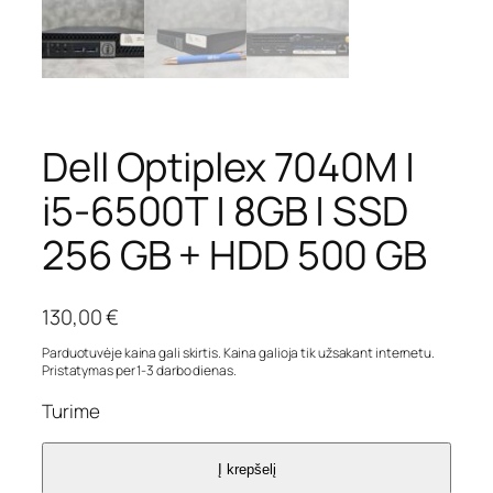
Dell Optiplex 7040M |
i5-6500T | 8GB | SSD
256 GB + HDD 500 GB
130,00
€
Parduotuvėje kaina gali skirtis. Kaina galioja tik užsakant internetu.
Pristatymas per 1-3 darbo dienas.
Turime
Į krepšelį