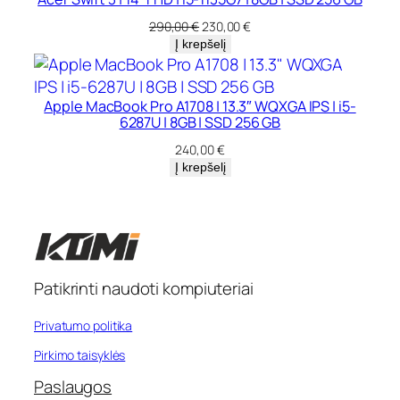
Original
Current
290,00
€
230,00
€
price
price
Į krepšelį
was:
is:
290,00 €.
230,00 €.
Apple MacBook Pro A1708 | 13.3″ WQXGA IPS | i5-
6287U | 8GB | SSD 256 GB
240,00
€
Į krepšelį
Patikrinti naudoti kompiuteriai
Privatumo politika
Pirkimo taisyklės
Paslaugos