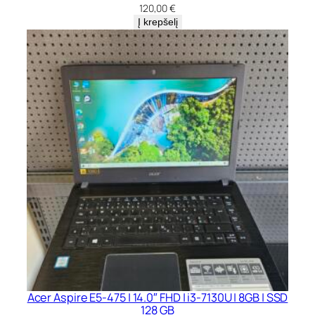
120,00
€
Į krepšelį
Acer Aspire E5-475 | 14.0″ FHD | i3-7130U | 8GB | SSD
128 GB