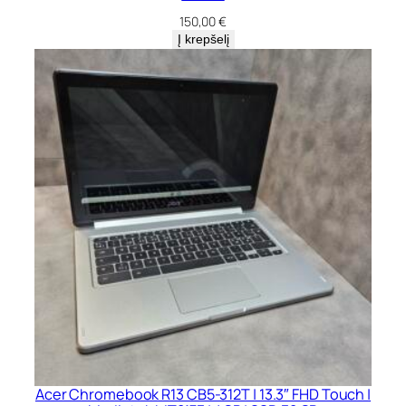
150,00
€
Į krepšelį
Acer Chromebook R13 CB5-312T | 13.3″ FHD Touch |