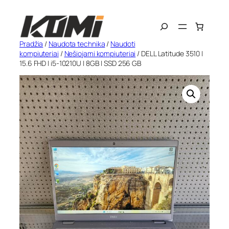
Eiti
Search
prie
turinio
Pradžia
/
Naudota technika
/
Naudoti
kompiuteriai
/
Nešiojami kompiuteriai
/ DELL Latitude 3510 |
15.6 FHD | i5-10210U | 8GB | SSD 256 GB