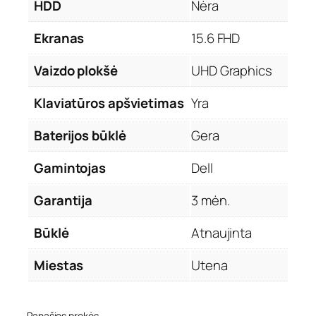
HDD
Nėra
Ekranas
15.6 FHD
Vaizdo plokšė
UHD Graphics
Klaviatūros apšvietimas
Yra
Baterijos būklė
Gera
Gamintojas
Dell
Garantija
3 mėn.
Būklė
Atnaujinta
Miestas
Utena
Panašios prekės