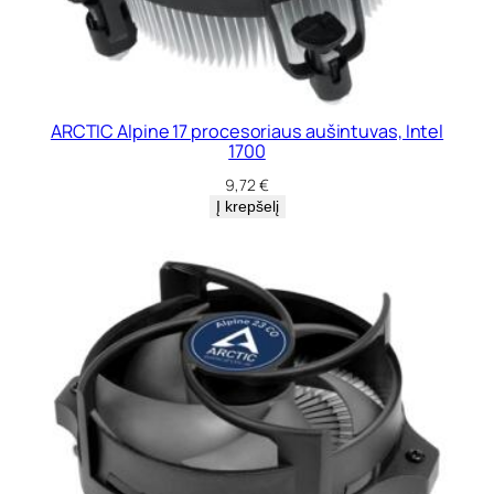
ARCTIC Alpine 17 procesoriaus aušintuvas, Intel
1700
9,72
€
Į krepšelį