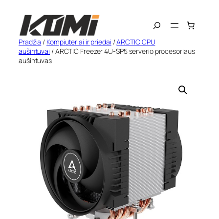
Eiti
Search
prie
turinio
Pradžia
/
Kompiuteriai ir priedai
/
ARCTIC CPU
aušintuvai
/ ARCTIC Freezer 4U-SP5 serverio procesoriaus
aušintuvas