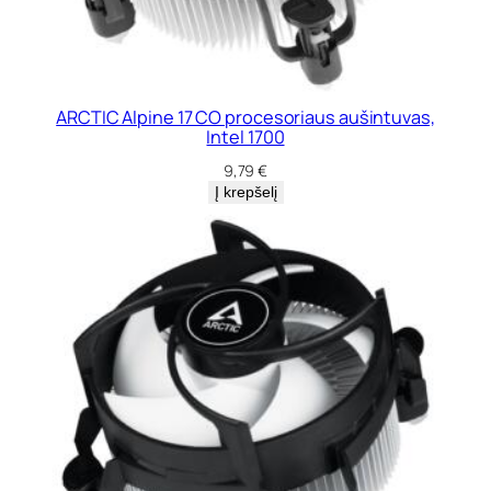
ARCTIC Alpine 17 CO procesoriaus aušintuvas,
Intel 1700
9,79
€
Į krepšelį