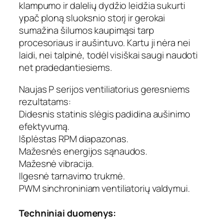
v
klampumo ir dalelių dydžio leidžia sukurti
a
ypač ploną sluoksnio storį ir gerokai
s
sumažina šilumos kaupimąsi tarp
procesoriaus ir aušintuvo. Kartu ji nėra nei
laidi, nei talpinė, todėl visiškai saugi naudoti
net pradedantiesiems.
Naujas P serijos ventiliatorius geresniems
rezultatams:
Didesnis statinis slėgis padidina aušinimo
efektyvumą.
Išplėstas RPM diapazonas.
Mažesnės energijos sąnaudos.
Mažesnė vibracija.
Ilgesnė tarnavimo trukmė.
PWM sinchroniniam ventiliatorių valdymui.
Techniniai duomenys: