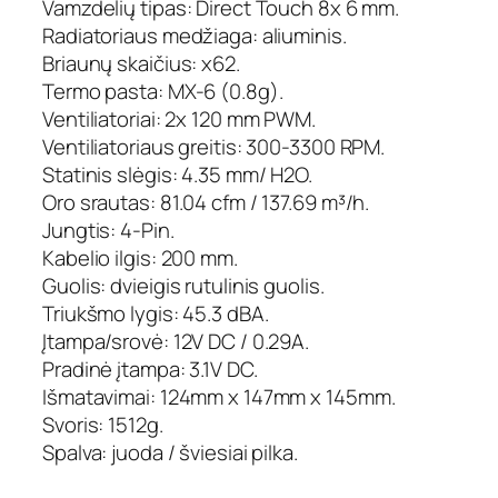
Vamzdelių tipas: Direct Touch 8x 6 mm.
Radiatoriaus medžiaga: aliuminis.
Briaunų skaičius: x62.
Termo pasta: MX-6 (0.8g).
Ventiliatoriai: 2x 120 mm PWM.
Ventiliatoriaus greitis: 300-3300 RPM.
Statinis slėgis: 4.35 mm/ H2O.
Oro srautas: 81.04 cfm / 137.69 m³/h.
Jungtis: 4-Pin.
Kabelio ilgis: 200 mm.
Guolis: dvieigis rutulinis guolis.
Triukšmo lygis: 45.3 dBA.
Įtampa/srovė: 12V DC / 0.29A.
Pradinė įtampa: 3.1V DC.
Išmatavimai: 124mm x 147mm x 145mm.
Svoris: 1512g.
Spalva: juoda / šviesiai pilka.