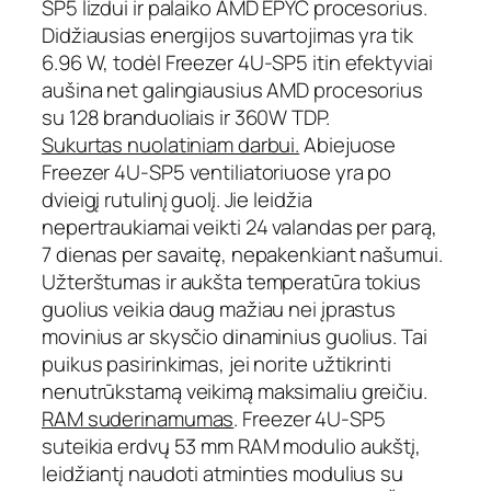
SP5 lizdui ir palaiko AMD EPYC procesorius.
F
Didžiausias energijos suvartojimas yra tik
r
6.96 W, todėl Freezer 4U-SP5 itin efektyviai
e
aušina net galingiausius AMD procesorius
e
su 128 branduoliais ir 360W TDP.
z
e
Sukurtas nuolatiniam darbui.
Abiejuose
r
Freezer 4U-SP5 ventiliatoriuose yra po
4
dvieigį rutulinį guolį. Jie leidžia
U
nepertraukiamai veikti 24 valandas per parą,
-
7 dienas per savaitę, nepakenkiant našumui.
S
Užterštumas ir aukšta temperatūra tokius
P
guolius veikia daug mažiau nei įprastus
5
s
movinius ar skysčio dinaminius guolius. Tai
e
puikus pasirinkimas, jei norite užtikrinti
r
nenutrūkstamą veikimą maksimaliu greičiu.
v
RAM suderinamumas
. Freezer 4U-SP5
e
suteikia erdvų 53 mm RAM modulio aukštį,
r
leidžiantį naudoti atminties modulius su
i