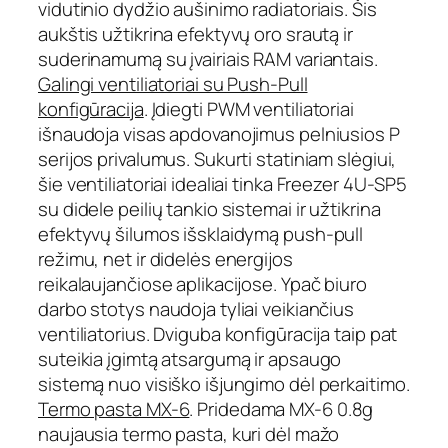
vidutinio dydžio aušinimo radiatoriais. Šis
o
aukštis užtikrina efektyvų oro srautą ir
p
r
suderinamumą su įvairiais RAM variantais.
o
Galingi ventiliatoriai su Push-Pull
c
konfigūracija
. Įdiegti PWM ventiliatoriai
e
išnaudoja visas apdovanojimus pelniusios P
s
serijos privalumus. Sukurti statiniam slėgiui,
o
šie ventiliatoriai idealiai tinka Freezer 4U-SP5
r
su didele peilių tankio sistemai ir užtikrina
i
a
efektyvų šilumos išsklaidymą push-pull
u
režimu, net ir didelės energijos
s
reikalaujančiose aplikacijose. Ypač biuro
a
darbo stotys naudoja tyliai veikiančius
u
ventiliatorius. Dviguba konfigūracija taip pat
š
suteikia įgimtą atsargumą ir apsaugo
i
sistemą nuo visiško išjungimo dėl perkaitimo.
n
t
Termo pasta MX-6
. Pridedama MX-6 0.8g
u
naujausia termo pasta, kuri dėl mažo