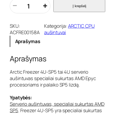
p
−
+
Į krepšelį
r
o
d
u
SKU:
Kategorija:
ARCTIC CPU
k
ACFRE00158A
aušintuvai
t
Aprašymas
o
k
i
Aprašymas
e
k
i
Arctic Freezer 4U-SP5 tai 4U serverio
s
aušintuvas specialiai sukurtas AMD Epyc
:
procesoriams ir palaiko SP5 lizdą.
A
R
Ypatybės:
C
T
Serverio aušintuvas, specialiai sukurtas AMD
I
SP5
. Freezer 4U-SP5 yra specialiai sukurtas
C