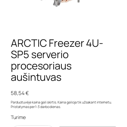
ARCTIC Freezer 4U-
SP5 serverio
procesoriaus
aušintuvas
58,54
€
Parduotuvėje kaina gali skirtis. Kaina galioja tik užsakant internetu.
Pristatymas per 1-3 darbo dienas.
Turime