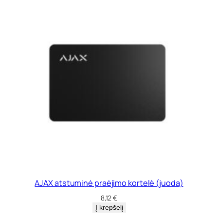
AJAX atstuminė praėjimo kortelė (juoda)
8,12
€
Į krepšelį