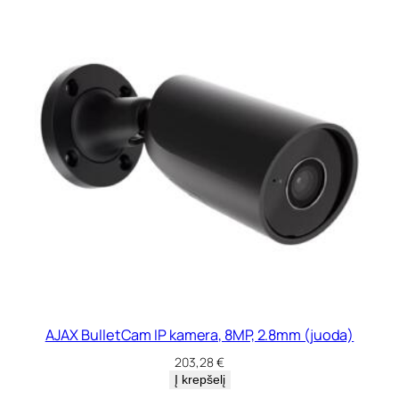
AJAX BulletCam IP kamera, 8MP, 2.8mm (juoda)
203,28
€
Į krepšelį