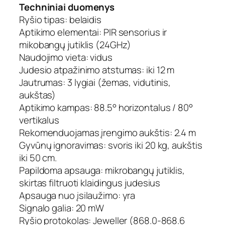
Techniniai duomenys
Ryšio tipas: belaidis
Aptikimo elementai: PIR sensorius ir
mikobangų jutiklis (24GHz)
Naudojimo vieta: vidus
Judesio atpažinimo atstumas: iki 12 m
Jautrumas: 3 lygiai (žemas, vidutinis,
aukštas)
Aptikimo kampas: 88.5° horizontalus / 80°
vertikalus
Rekomenduojamas įrengimo aukštis: 2.4 m
Gyvūnų ignoravimas: svoris iki 20 kg, aukštis
iki 50 cm.
Papildoma apsauga: mikrobangų jutiklis,
skirtas filtruoti klaidingus judesius
Apsauga nuo įsilaužimo: yra
Signalo galia: 20 mW
Ryšio protokolas: Jeweller (868.0-868.6