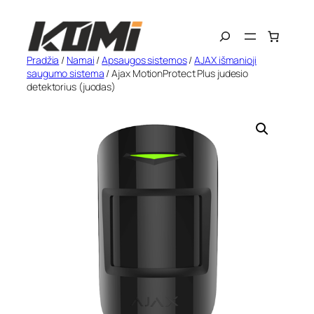
Eiti
Search
prie
turinio
Pradžia
/
Namai
/
Apsaugos sistemos
/
AJAX išmanioji
saugumo sistema
/ Ajax MotionProtect Plus judesio
detektorius (juodas)