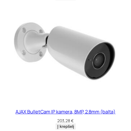
AJAX BulletCam IP kamera, 8MP, 2.8mm (balta)
203,28
€
Į krepšelį