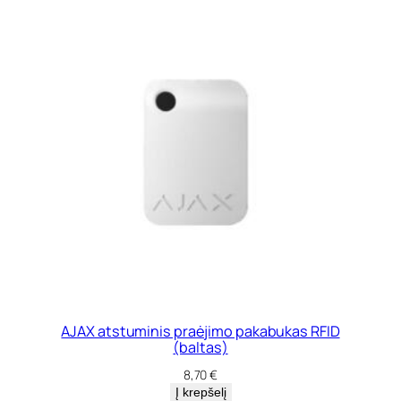
AJAX atstuminis praėjimo pakabukas RFID
(baltas)
8,70
€
Į krepšelį