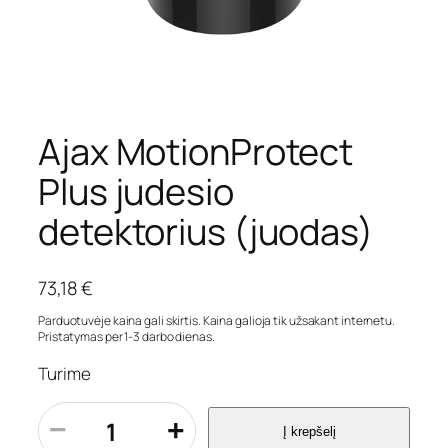
Ajax MotionProtect
Plus judesio
detektorius (juodas)
73,18
€
Parduotuvėje kaina gali skirtis. Kaina galioja tik užsakant internetu.
Pristatymas per 1-3 darbo dienas.
Turime
p
−
+
Į krepšelį
r