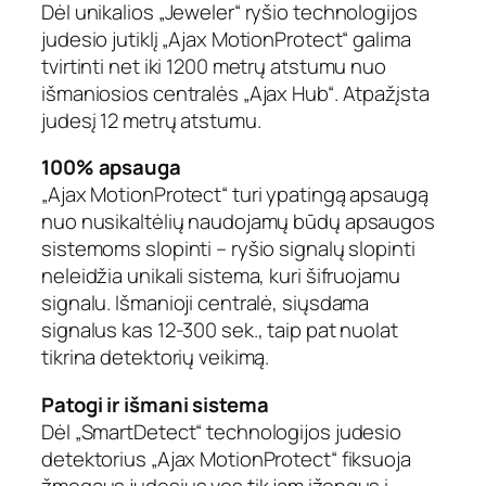
i
Dėl unikalios „Jeweler“ ryšio technologijos
o
judesio jutiklį „Ajax MotionProtect“ galima
n
tvirtinti net iki 1200 metrų atstumu nuo
P
išmaniosios centralės „Ajax Hub“. Atpažįsta
r
judesį 12 metrų atstumu.
o
t
100% apsauga
e
c
„Ajax MotionProtect“ turi ypatingą apsaugą
t
nuo nusikaltėlių naudojamų būdų apsaugos
P
sistemoms slopinti – ryšio signalų slopinti
l
neleidžia unikali sistema, kuri šifruojamu
u
signalu. Išmanioji centralė, siųsdama
s
signalus kas 12-300 sek., taip pat nuolat
j
tikrina detektorių veikimą.
u
d
Patogi ir išmani sistema
e
Dėl „SmartDetect“ technologijos judesio
s
i
detektorius „Ajax MotionProtect“ fiksuoja
o
žmogaus judesius vos tik jam įžengus į