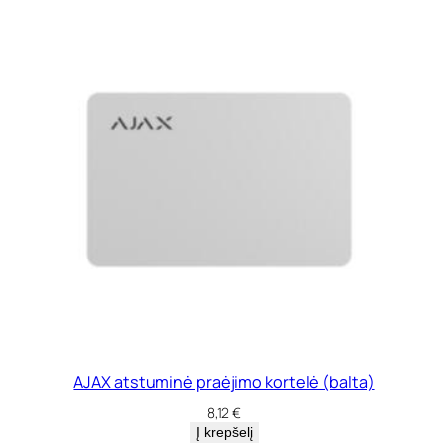
AJAX atstuminė praėjimo kortelė (balta)
8,12
€
Į krepšelį