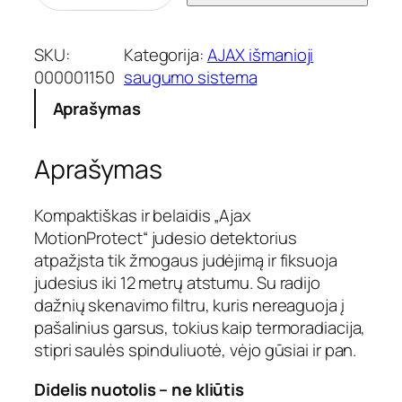
o
d
u
SKU:
Kategorija:
AJAX išmanioji
k
000001150
saugumo sistema
t
Aprašymas
o
k
i
Aprašymas
e
k
i
Kompaktiškas ir belaidis „Ajax
s
MotionProtect“ judesio detektorius
:
atpažįsta tik žmogaus judėjimą ir fiksuoja
A
judesius iki 12 metrų atstumu. Su radijo
j
dažnių skenavimo filtru, kuris nereaguoja į
a
x
pašalinius garsus, tokius kaip termoradiacija,
M
stipri saulės spinduliuotė, vėjo gūsiai ir pan.
o
t
Didelis nuotolis – ne kliūtis