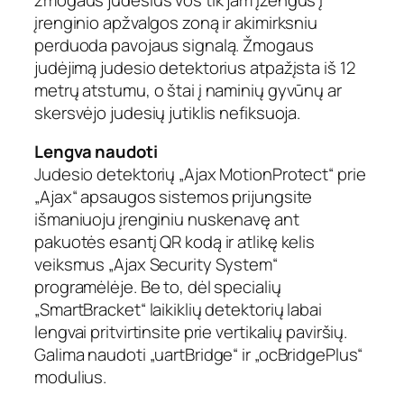
d
įrenginio apžvalgos zoną ir akimirksniu
e
perduoda pavojaus signalą. Žmogaus
t
judėjimą judesio detektorius atpažįsta iš 12
e
metrų atstumu, o štai į naminių gyvūnų ar
k
skersvėjo judesių jutiklis nefiksuoja.
t
o
Lengva naudoti
r
i
Judesio detektorių „Ajax MotionProtect“ prie
u
„Ajax“ apsaugos sistemos prijungsite
s
išmaniuoju įrenginiu nuskenavę ant
(
pakuotės esantį QR kodą ir atlikę kelis
j
veiksmus „Ajax Security System“
u
programėlėje. Be to, dėl specialių
o
„SmartBracket“ laikiklių detektorių labai
d
lengvai pritvirtinsite prie vertikalių paviršių.
a
s
Galima naudoti „uartBridge“ ir „ocBridgePlus“
)
modulius.