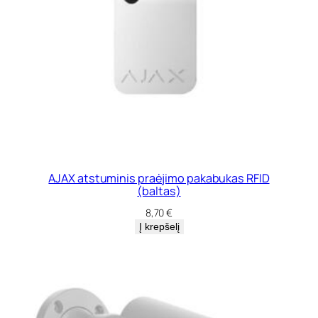
AJAX atstuminis praėjimo pakabukas RFID
(baltas)
8,70
€
Į krepšelį