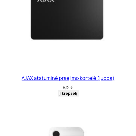
AJAX atstuminė praėjimo kortelė (juoda)
8,12
€
Į krepšelį