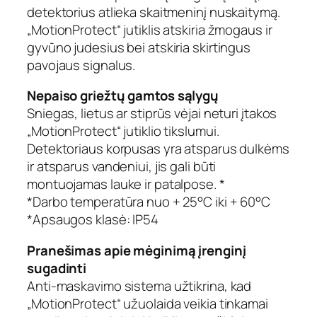
detektorius atlieka skaitmeninį nuskaitymą.
„MotionProtect“ jutiklis atskiria žmogaus ir
gyvūno judesius bei atskiria skirtingus
pavojaus signalus.
Nepaiso griežtų gamtos sąlygų
Sniegas, lietus ar stiprūs vėjai neturi įtakos
„MotionProtect“ jutiklio tikslumui.
Detektoriaus korpusas yra atsparus dulkėms
ir atsparus vandeniui, jis gali būti
montuojamas lauke ir patalpose. *
*Darbo temperatūra nuo + 25°C iki + 60°C
*Apsaugos klasė: IP54
Pranešimas apie mėginimą įrenginį
sugadinti
Anti-maskavimo sistema užtikrina, kad
„MotionProtect“ užuolaida veikia tinkamai