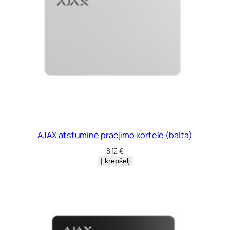
AJAX atstuminė praėjimo kortelė (balta)
8,12
€
Į krepšelį