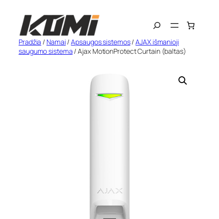
Eiti
Search
prie
turinio
Pradžia
/
Namai
/
Apsaugos sistemos
/
AJAX išmanioji
saugumo sistema
/ Ajax MotionProtect Curtain (baltas)