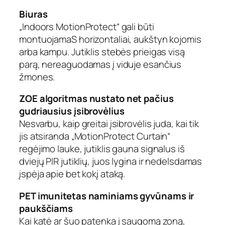
s
)
Biuras
„Indoors MotionProtect“ gali būti
montuojamaS horizontaliai, aukštyn kojomis
arba kampu. Jutiklis stebės prieigas visą
parą, nereaguodamas į viduje esančius
žmones.
ZOE algoritmas nustato net pačius
gudriausius įsibrovėlius
Nesvarbu, kaip greitai įsibrovėlis juda, kai tik
jis atsiranda „MotionProtect Curtain“
regėjimo lauke, jutiklis gauna signalus iš
dviejų PIR jutiklių, juos lygina ir nedelsdamas
įspėja apie bet kokį ataką.
PET imunitetas naminiams gyvūnams ir
paukščiams
Kai katė ar šuo patenka į saugomą zoną,