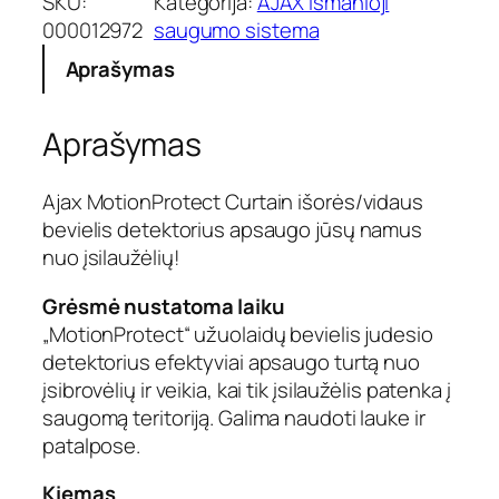
SKU:
Kategorija:
AJAX išmanioji
k
000012972
saugumo sistema
t
Aprašymas
o
k
i
Aprašymas
e
k
i
Ajax MotionProtect Curtain išorės/vidaus
s
bevielis detektorius apsaugo jūsų namus
:
nuo įsilaužėlių!
A
j
Grėsmė nustatoma laiku
a
„MotionProtect“ užuolaidų bevielis judesio
x
detektorius efektyviai apsaugo turtą nuo
M
o
įsibrovėlių ir veikia, kai tik įsilaužėlis patenka į
t
saugomą teritoriją. Galima naudoti lauke ir
i
patalpose.
o
n
Kiemas