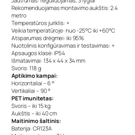
Jautrumas: reguliuojamas, 3 lygiai
Rekomenduojamas montavimo aukštis: 2.4
metro
Temperatūros juriklis: +
Veikia temperatūroje: nuo -25°C iki +60°C
Atsparumas drėgmei: iki 95%
Nuotolinis konfigūravimas ir testavimas: +
Apsaugos klasė: IP54
Išmatavimai: 134 x 44 x 34 mm
Svoris: 118 g
Aptikimo kampai:
Horizontaliai – 6 °
Vertikaliai – 90 °
PET imunitetas:
Svoris – iki 15 kg
Aukštis – iki 40 cm
Maitinimo šaltinis:
Baterija: CR123A