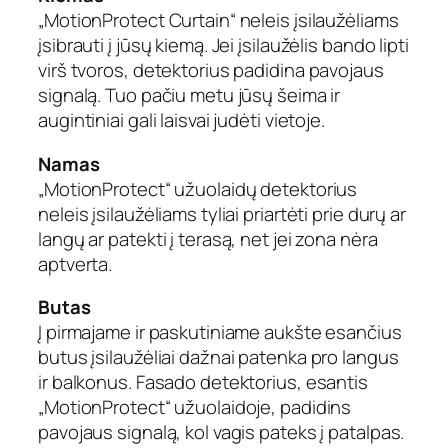
P
„MotionProtect Curtain“ neleis įsilaužėliams
r
įsibrauti į jūsų kiemą. Jei įsilaužėlis bando lipti
o
virš tvoros, detektorius padidina pavojaus
t
signalą. Tuo pačiu metu jūsų šeima ir
e
c
augintiniai gali laisvai judėti vietoje.
t
Namas
C
u
„MotionProtect“ užuolaidų detektorius
r
neleis įsilaužėliams tyliai priartėti prie durų ar
t
langų ar patekti į terasą, net jei zona nėra
a
aptverta.
i
n
Butas
(
Į pirmajame ir paskutiniame aukšte esančius
b
butus įsilaužėliai dažnai patenka pro langus
a
ir balkonus. Fasado detektorius, esantis
l
t
„MotionProtect“ užuolaidoje, padidins
a
pavojaus signalą, kol vagis pateks į patalpas.