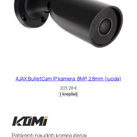
AJAX BulletCam IP kamera, 8MP, 2.8mm (juoda)
203,28
€
Į krepšelį
Patikrinti naudoti kompiuteriai