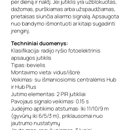
per dieną ir naktį. Jei jutiklis yra užblokuotas,
dažomas, purškiamas arba užspaudžiamas,
prietaisas siunčia aliarmo signalą. Apsaugota
nuo bandymo išmontuoti ar kitaip sugadinti
įrenginį.
Techniniai duomenys:
Klasifikacija: radijo ryšio fotoelektrinis
apsaugos jutiklis
Tipas: bevielis
Montavimo vieta: vidus/išorė
Veikimas: su išmaniosiomis centralėmis Hub
ir Hub Plus
Jutimo elementas: 2 PIR jutikliai
Pavojaus signalo veikimas: 0.15 s
Judėjimo aptikimo atstumas: Iki 11/10/9 m
(gyvūnų iki 6/5/3 m), priklausomai nuo
jautrumo nustatymų