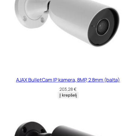
AJAX BulletCam IP kamera, 8MP, 2.8mm (balta)
203,28
€
Į krepšelį