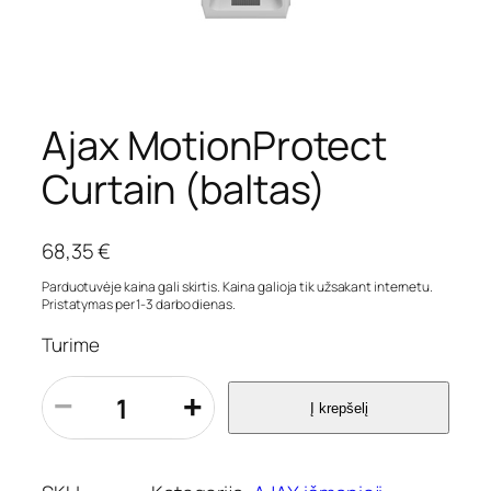
Ajax MotionProtect
Curtain (baltas)
68,35
€
Parduotuvėje kaina gali skirtis. Kaina galioja tik užsakant internetu.
Pristatymas per 1-3 darbo dienas.
Turime
p
−
+
Į krepšelį
r
o
d
u