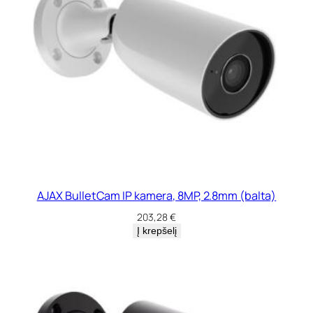
AJAX BulletCam IP kamera, 8MP, 2.8mm (balta)
203,28
€
Į krepšelį