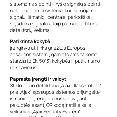
sistemoms slopinti – ryšio signalų slopinti
neleidžia unikali sistema, kuri šifruojamu
signalu. Išmanioji centralė, periodiškai
siųsdama signalus, taip pat nuolat tikrina
detektorių veikimą.
Patikrinta kokybė
įrenginys atitinka griežtus Europos
apsaugos sistemų gamintojams taikomo
standarto EN 50131 kokybės ir patikimumo
reikalavimus.
Paprasta įrengti ir valdyti
Stiklo dūžio detektorių „Ajax GlassProtect“
prie „Ajax“ apsaugos sistemos prijungsite
išmaniuoju įrenginiu nuskenavę ant
pakuotės esantį QR kodą ir atlikę kelis
veiksmus „Ajax Security System“