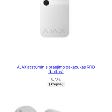
AJAX atstuminis praėjimo pakabukas RFID
(baltas)
8,70
€
Į krepšelį