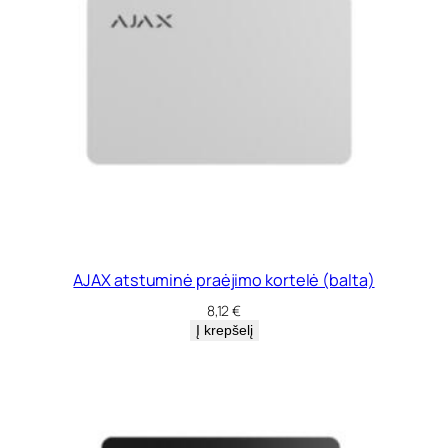
AJAX atstuminė praėjimo kortelė (balta)
8,12
€
Į krepšelį