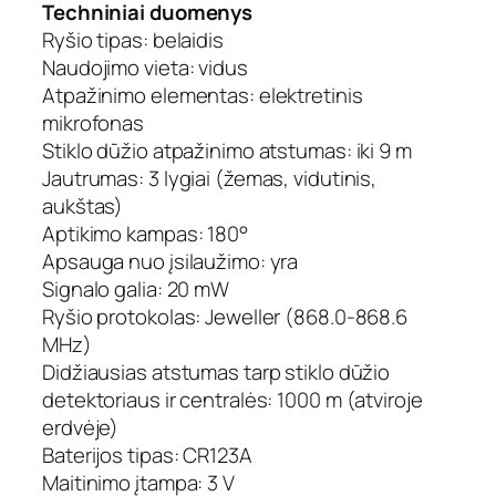
Techniniai duomenys
Ryšio tipas: belaidis
Naudojimo vieta: vidus
Atpažinimo elementas: elektretinis
mikrofonas
Stiklo dūžio atpažinimo atstumas: iki 9 m
Jautrumas: 3 lygiai (žemas, vidutinis,
aukštas)
Aptikimo kampas: 180°
Apsauga nuo įsilaužimo: yra
Signalo galia: 20 mW
Ryšio protokolas: Jeweller (868.0-868.6
MHz)
Didžiausias atstumas tarp stiklo dūžio
detektoriaus ir centralės: 1000 m (atviroje
erdvėje)
Baterijos tipas: CR123A
Maitinimo įtampa: 3 V