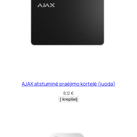
AJAX atstuminė praėjimo kortelė (juoda)
8,12
€
Į krepšelį