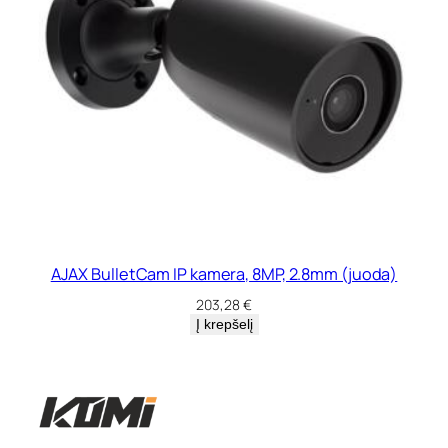
AJAX BulletCam IP kamera, 8MP, 2.8mm (juoda)
203,28
€
Į krepšelį