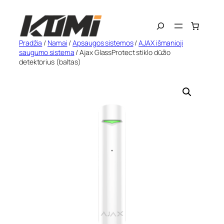
Eiti
Search
prie
turinio
Pradžia
/
Namai
/
Apsaugos sistemos
/
AJAX išmanioji
saugumo sistema
/ Ajax GlassProtect stiklo dūžio
detektorius (baltas)