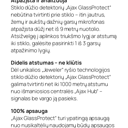
Atpažįsta ir analizuoja
Stiklo dūžio detektorių „Ajax GlassProtect“
nebūtina tvirtinti prie stiklo – itin jautrus,
žemų ir aukštų dažnių garsų mikrofonas
atpažįsta dūžį net iš 9 metrų nuotolio.
Atsižvelgę į aplinkos triukšmo lygį ar atstumą
iki stiklo, galėsite pasirinkti 1 iš 3 garsų
atpažinimo lygių.
Didelis atstumas – ne kliūtis
Dėl unikalios „Jeweler“ ryšio technologijos
stiklo dūžio detektorių „Ajax GlassProtect“
galima tvirtinti net iki 1000 metrų atstumu
nuo išmaniosios centralės „Ajax Hub“ –
signalas be vargo ją pasieks.
100% apsauga
„Ajax GlassProtect“ turi ypatingą apsaugą
nuo nusikaltėlių naudojamų būdų apsaugos