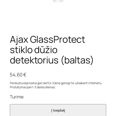
Ajax GlassProtect
stiklo dūžio
detektorius (baltas)
54,60
€
Parduotuvėje kaina gali skirtis. Kaina galioja tik užsakant internetu.
Pristatymas per 1-3 darbo dienas.
Turime
Į krepšelį