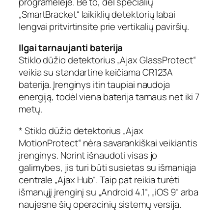
programėlėje. Be to, dėl specialių
„SmartBracket“ laikiklių detektorių labai
lengvai pritvirtinsite prie vertikalių paviršių.
Ilgai tarnaujanti baterija
Stiklo dūžio detektorius „Ajax GlassProtect“
veikia su standartine keičiama CR123A
baterija. Įrenginys itin taupiai naudoja
energiją, todėl viena baterija tarnaus net iki 7
metų.
* Stiklo dūžio detektorius „Ajax
MotionProtect“ nėra savarankiškai veikiantis
įrenginys. Norint išnaudoti visas jo
galimybes, jis turi būti susietas su išmaniąja
centrale „Ajax Hub“. Taip pat reikia turėti
išmanųjį įrenginį su „Android 4.1“, „iOS 9“ arba
naujesne šių operacinių sistemų versija.