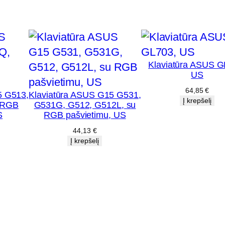
S
:
G
5
5
Klaviatūra ASUS G
US
1
64,85
€
,
5 G513,
Klaviatūra ASUS G15 G531,
Į krepšelį
 RGB
G531G, G512, G512L, su
G
S
RGB pašvietimu, US
5
44,13
€
5
Į krepšelį
1
J
,
G
5