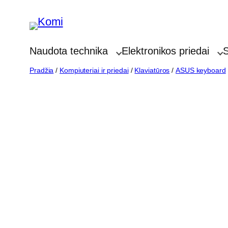
Eiti
prie
turinio
Naudota technika
Elektronikos priedai
S
Pradžia
/
Kompiuteriai ir priedai
/
Klaviatūros
/
ASUS keyboard