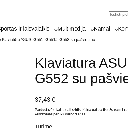
Searc
portas ir laisvalaikis
Multimedija
Namai
Komp
/ Klaviatūra ASUS: G551, G551J, G552 su pašvietimu
Klaviatūra AS
G552 su pašvi
37,43
€
Parduotuvėje kaina gali skirtis. Kaina galioja tik užsakant inte
Pristatymas per 1-3 darbo dienas.
Turime