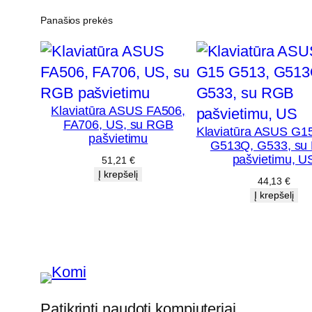
Panašios prekės
Klaviatūra ASUS FA506,
FA706, US, su RGB
Klaviatūra ASUS G1
pašvietimu
G513Q, G533, su
pašvietimu, U
51,21
€
Į krepšelį
44,13
€
Į krepšelį
Patikrinti naudoti kompiuteriai