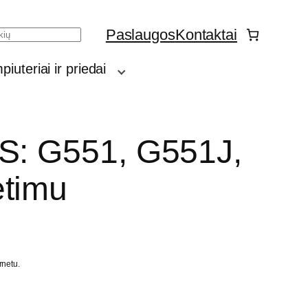
Paslaugos
Kontaktai
h
iuteriai ir priedai
US: G551, G551J,
etimu
rnetu.