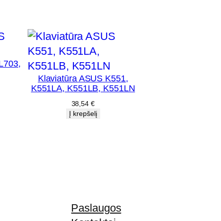
L703,
Klaviatūra ASUS K551,
K551LA, K551LB, K551LN
38,54
€
Į krepšelį
Paslaugos