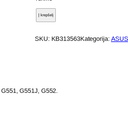
Į krepšelį
p
r
o
SKU:
KB313563
Kategorija:
ASUS
d
u
k
t
o
k
: G551, G551J, G552.
i
e
k
i