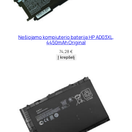
Nešiojamo kompiuterio baterija HP AD03XL,
4450mAh Original
74,28
€
Į krepšelį