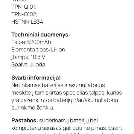
TPN-Q101;
TPN-Q102;
HSTNN-LB3A.
Techniniai duomenys:
Talpa: 5200mAh
Elemento tipas: Li-ion
Įtampa: 10.8 V
Spalva: Juoda
Svarbi informacija!
Netinkamas baterijas ir akumuliatorius
meskite į tam skirtas specialias talpas, kurios
yra paženklintos baterijų ir/ar/akumuliatorių
surinkimo ženklu.
Pastabos:
suderinamų baterijų bei
kompiuterių sąrašas gali būti ne pilnas. Esant