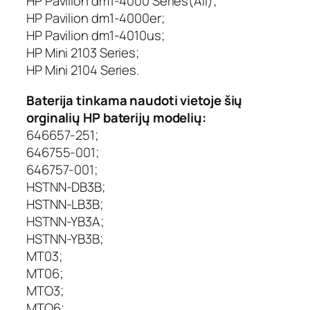
HP Pavilion dm1-4000 Series(All);
HP Pavilion dm1-4000er;
HP Pavilion dm1-4010us;
HP Mini 2103 Series;
HP Mini 2104 Series.
Baterija tinkama naudoti vietoje šių
orginalių HP baterijų modelių:
646657-251;
646755-001;
646757-001;
HSTNN-DB3B;
HSTNN-LB3B;
HSTNN-YB3A;
HSTNN-YB3B;
MT03;
MT06;
MTO3;
MTO6;