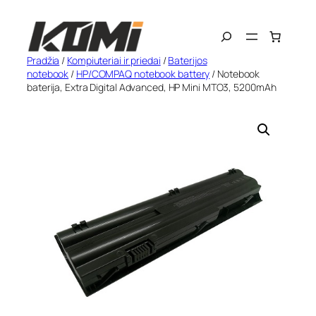
Eiti
Search
prie
turinio
Pradžia
/
Kompiuteriai ir priedai
/
Baterijos
notebook
/
HP/COMPAQ notebook battery
/ Notebook
baterija, Extra Digital Advanced, HP Mini MTO3, 5200mAh