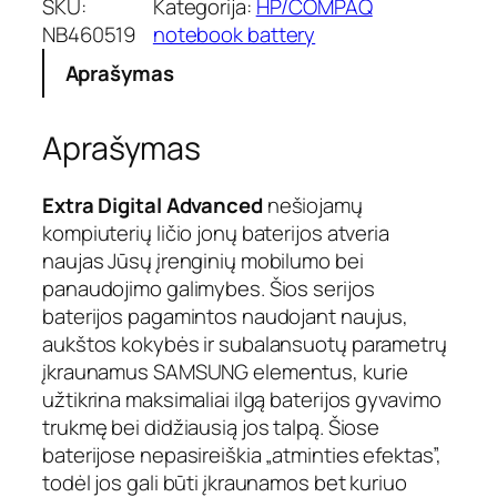
SKU:
Kategorija:
HP/COMPAQ
NB460519
notebook battery
Aprašymas
Aprašymas
Extra Digital Advanced
nešiojamų
kompiuterių ličio jonų baterijos atveria
naujas Jūsų įrenginių mobilumo bei
panaudojimo galimybes. Šios serijos
baterijos pagamintos naudojant naujus,
aukštos kokybės ir subalansuotų parametrų
įkraunamus SAMSUNG elementus, kurie
užtikrina maksimaliai ilgą baterijos gyvavimo
trukmę bei didžiausią jos talpą. Šiose
baterijose nepasireiškia „atminties efektas”,
todėl jos gali būti įkraunamos bet kuriuo