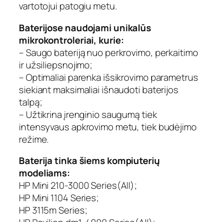
vartotojui patogiu metu.
Baterijose naudojami unikalūs
mikrokontroleriai, kurie:
– Saugo bateriją nuo perkrovimo, perkaitimo
ir užsiliepsnojimo;
– Optimaliai parenka išsikrovimo parametrus
siekiant maksimaliai išnaudoti baterijos
talpą;
– Užtikrina įrenginio saugumą tiek
intensyvaus apkrovimo metu, tiek budėjimo
režime.
Baterija tinka šiems kompiuterių
modeliams:
HP Mini 210-3000 Series(All);
HP Mini 1104 Series;
HP 3115m Series;