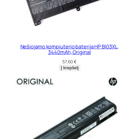
Nešiojamo kompiuterio baterija HP BI03XL,
3440mAh, Original
57,60
€
Į krepšelį